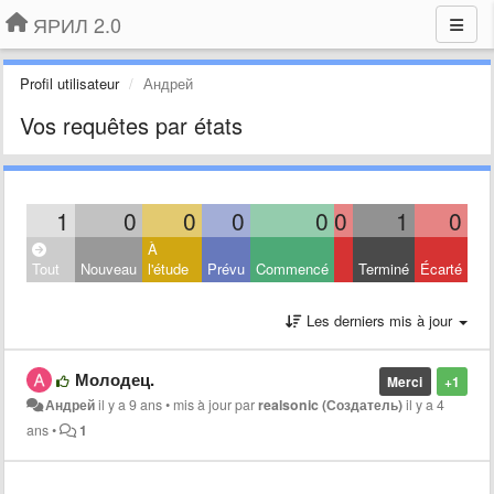
ЯРИЛ 2.0
Profil utilisateur
Андрей
Vos requêtes par états
1
0
0
0
0
0
1
0
À
Tout
Nouveau
l'étude
Prévu
Commencé
Terminé
Écarté
Les derniers mis à jour
Молодец.
Merci
+1
Андрей
il y a 9 ans
•
mis à jour par
realsonic (Создатель)
il y a 4
ans
•
1