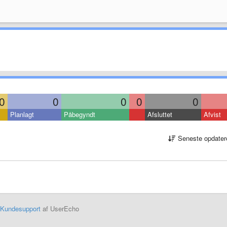
0
0
0
0
0
Planlagt
Påbegyndt
Afsluttet
Afvist
Seneste opdater
Kundesupport
af UserEcho