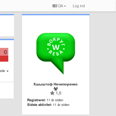
DA
Log ind
0
ede
Кшыштоф Нечипоренко
1,0
Registreret:
11 år siden
Sidste aktivitet:
11 år siden