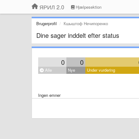
ЯРИЛ 2.0
Hjælpesektion
Brugerprofil
Кшыштоф Нечипоренко
Dine sager inddelt efter status
0
0
Alle
Nye
Under vurdering
Ingen emner