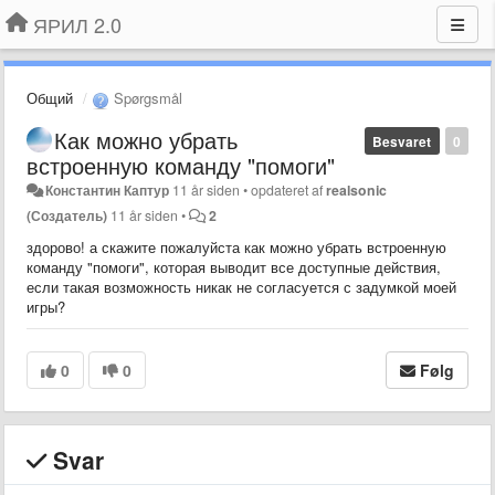
ЯРИЛ 2.0
Общий
Spørgsmål
Как можно убрать
Besvaret
0
встроенную команду "помоги"
Константин Каптур
11 år siden
•
opdateret af
realsonic
(Создатель)
11 år siden
•
2
здорово! а скажите пожалуйста как можно убрать встроенную
команду "помоги", которая выводит все доступные действия,
если такая возможность никак не согласуется с задумкой моей
игры?
0
0
Følg
Svar