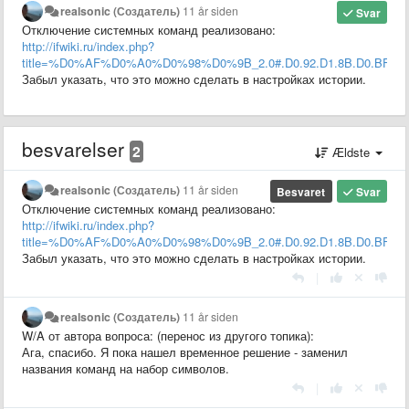
realsonic (Создатель)
11 år siden
Svar
Отключение системных команд реализовано:
http://ifwiki.ru/index.php?
title=%D0%AF%D0%A0%D0%98%D0%9B_2.0#.D0.92.D1.8B.D0.BF.D1.8
Забыл указать, что это можно сделать в настройках истории.
besvarelser
2
Ældste
realsonic (Создатель)
11 år siden
Besvaret
Svar
Отключение системных команд реализовано:
http://ifwiki.ru/index.php?
title=%D0%AF%D0%A0%D0%98%D0%9B_2.0#.D0.92.D1.8B.D0.BF.D1.8
Забыл указать, что это можно сделать в настройках истории.
|
realsonic (Создатель)
11 år siden
W/A от автора вопроса: (перенос из другого топика):
Ага, спасибо. Я пока нашел временное решение - заменил
названия команд на набор символов.
|